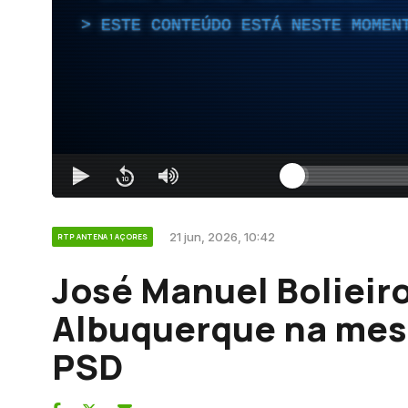
ESTE CONTEÚDO ESTÁ NESTE MOMEN
21 jun, 2026, 10:42
RTP ANTENA 1 AÇORES
José Manuel Bolieiro
Albuquerque na mes
PSD