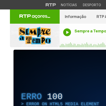
NOTÍCIAS
DESPORTO
Informação
RTP 
Sempre a Temp
ERRO
100
ERROR ON HTML5 MEDIA ELEMENT