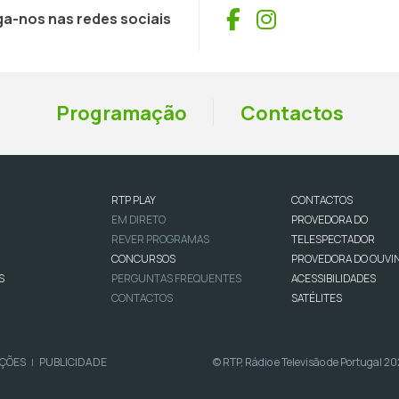
Facebook
Instagram
ga-nos nas redes sociais
Programação
Contactos
RTP PLAY
CONTACTOS
EM DIRETO
PROVEDORA DO
REVER PROGRAMAS
TELESPECTADOR
CONCURSOS
PROVEDORA DO OUVI
S
PERGUNTAS FREQUENTES
ACESSIBILIDADES
CONTACTOS
SATÉLITES
IÇÕES
PUBLICIDADE
© RTP, Rádio e Televisão de Portugal 2
|