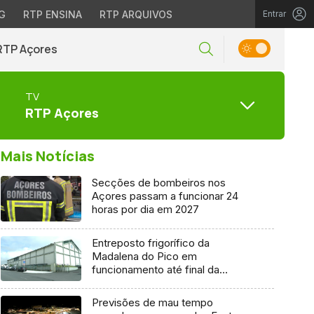
G
RTP ENSINA
RTP ARQUIVOS
Entrar
RTP Açores
TV
RTP Açores
Mais Notícias
Secções de bombeiros nos
Açores passam a funcionar 24
horas por dia em 2027
Entreposto frigorífico da
Madalena do Pico em
funcionamento até final da
semana
Previsões de mau tempo