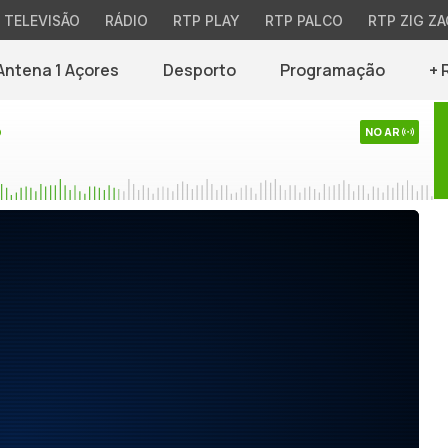
TELEVISÃO
RÁDIO
RTP PLAY
RTP PALCO
RTP ZIG ZA
Antena 1 Açores
Desporto
Programação
+ 
o
NO AR