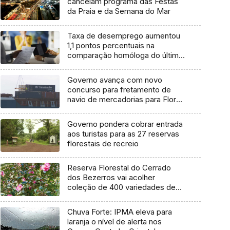
cancelam programa das Festas
da Praia e da Semana do Mar
Taxa de desemprego aumentou
1,1 pontos percentuais na
comparação homóloga do último
trimestre
Governo avança com novo
concurso para fretamento de
navio de mercadorias para Flores
e Corvo
Governo pondera cobrar entrada
aos turistas para as 27 reservas
florestais de recreio
Reserva Florestal do Cerrado
dos Bezerros vai acolher
coleção de 400 variedades de
Camélias
Chuva Forte: IPMA eleva para
laranja o nível de alerta nos