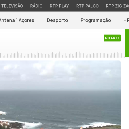
TELEVISÃO
RÁDIO
RTP PLAY
RTP PALCO
RTP ZIG ZA
Antena 1 Açores
Desporto
Programação
+ 
NO AR