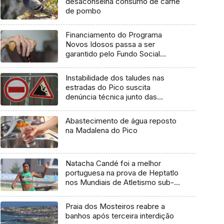
desaconselha consumo de carne
de pombo
Financiamento do Programa
Novos Idosos passa a ser
garantido pelo Fundo Social
Europeu Mais
Instabilidade dos taludes nas
estradas do Pico suscita
denúncia técnica junto das
entidades europeias
Abastecimento de água reposto
na Madalena do Pico
Natacha Candé foi a melhor
portuguesa na prova de Heptatlo
nos Mundiais de Atletismo sub-
20
Praia dos Mosteiros reabre a
banhos após terceira interdição