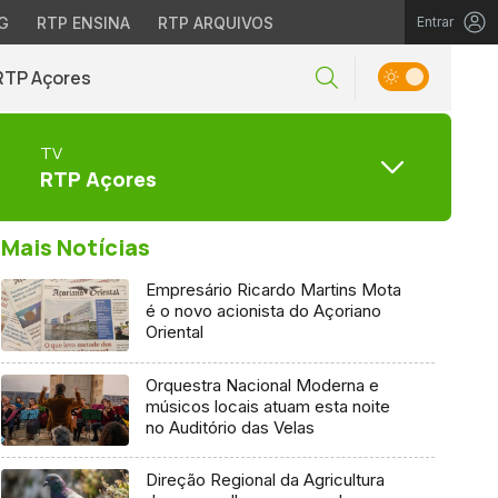
G
RTP ENSINA
RTP ARQUIVOS
Entrar
RTP Açores
TV
RTP Açores
Mais Notícias
Empresário Ricardo Martins Mota
é o novo acionista do Açoriano
Oriental
Orquestra Nacional Moderna e
músicos locais atuam esta noite
no Auditório das Velas
Direção Regional da Agricultura