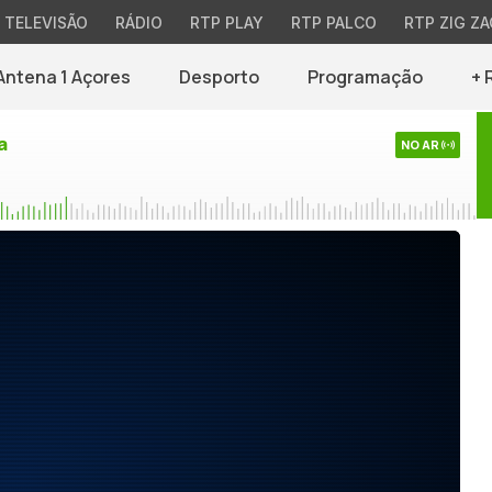
TELEVISÃO
RÁDIO
RTP PLAY
RTP PALCO
RTP ZIG ZA
Antena 1 Açores
Desporto
Programação
+ 
a
NO AR