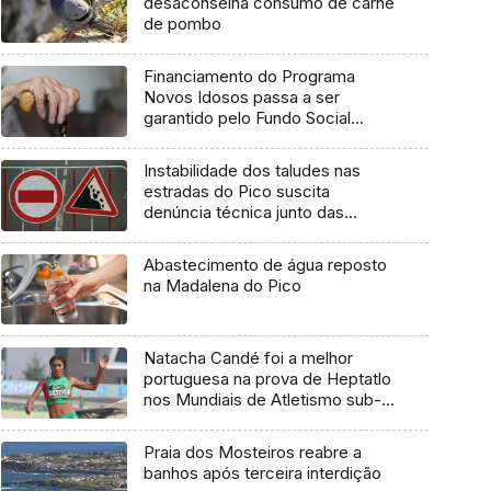
desaconselha consumo de carne
de pombo
Financiamento do Programa
Novos Idosos passa a ser
garantido pelo Fundo Social
Europeu Mais
Instabilidade dos taludes nas
estradas do Pico suscita
denúncia técnica junto das
entidades europeias
Abastecimento de água reposto
na Madalena do Pico
Natacha Candé foi a melhor
portuguesa na prova de Heptatlo
nos Mundiais de Atletismo sub-
20
Praia dos Mosteiros reabre a
banhos após terceira interdição