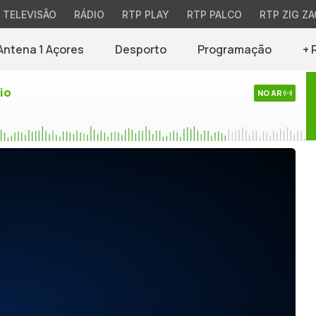
TELEVISÃO
RÁDIO
RTP PLAY
RTP PALCO
RTP ZIG ZA
Antena 1 Açores
Desporto
Programação
+ 
io
NO AR