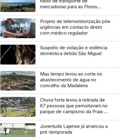
navio de transporte de
mercadorias para as Flores
marcada para dia 11 de agosto
Projeto de telemonitorização põe
urgências em contacto direto
com médico regulador
Suspeito de violação e violência
doméstica detido São Miguel
Mau tempo levou ao corte no
abastecimento de água no
concelho da Madalena
Chuva forte levou à retirada de
67 pessoas que pernoitavam no
parque de campismo da Praia da
Vitória
Juventude Lajense já arrancou a
pré-temporada