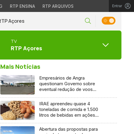
G
RTP ENSINA
RTP ARQUIVOS
Entrar
RTP Açores
TV
RTP Açores
Mais Notícias
Empresários de Angra
questionam Governo sobre
eventual redução de voos
interilhas até 2031
IRAE apreendeu quase 4
toneladas de comida e 1.500
litros de bebidas em ações
inspetivas em 2025
Abertura das propostas para