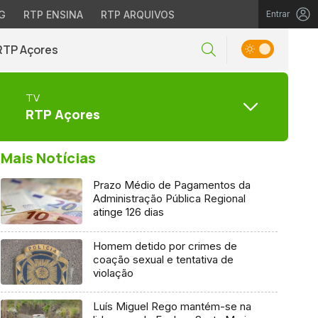
G
RTP ENSINA
RTP ARQUIVOS
Entrar
RTP Açores
TV
RTP Açores
Mais Notícias
Prazo Médio de Pagamentos da
Administração Pública Regional
atinge 126 dias
Homem detido por crimes de
coação sexual e tentativa de
violação
Luís Miguel Rego mantém-se na