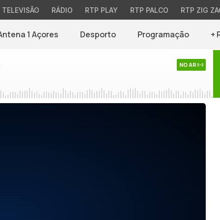
TELEVISÃO
RÁDIO
RTP PLAY
RTP PALCO
RTP ZIG ZA
Antena 1 Açores
Desporto
Programação
+ 
s
NO AR