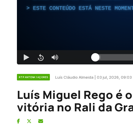
ESTE CONTEÚDO ESTÁ NESTE MOMEN
Luís Cláudio Almeida | 03 jul, 2026, 09:03
RTP ANTENA 1 AÇORES
Luís Miguel Rego é o 
vitória no Rali da Gr