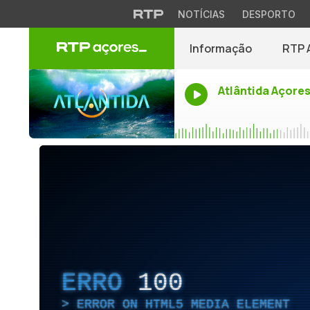
NOTÍCIAS
DESPORTO
Informação
RTP 
Atlântida Açore
ERRO
100
ERROR ON HTML5 MEDIA ELEMENT