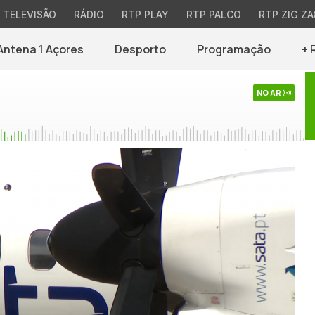
TELEVISÃO
RÁDIO
RTP PLAY
RTP PALCO
RTP ZIG ZA
Antena 1 Açores
Desporto
Programação
+ 
NO AR