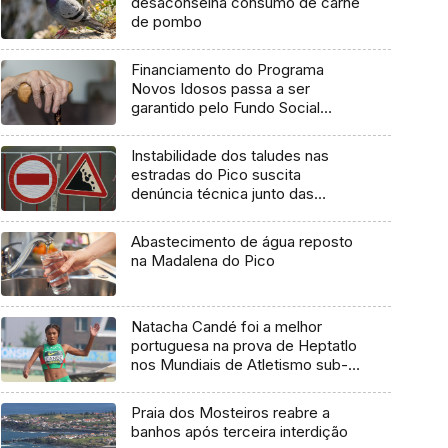
desaconselha consumo de carne
de pombo
Financiamento do Programa
Novos Idosos passa a ser
garantido pelo Fundo Social
Europeu Mais
Instabilidade dos taludes nas
estradas do Pico suscita
denúncia técnica junto das
entidades europeias
Abastecimento de água reposto
na Madalena do Pico
Natacha Candé foi a melhor
portuguesa na prova de Heptatlo
nos Mundiais de Atletismo sub-
20
Praia dos Mosteiros reabre a
banhos após terceira interdição