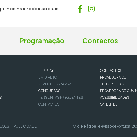
Facebook
Instagram
ga-nos nas redes sociais
Programação
Contactos
RTP PLAY
CONTACTOS
EM DIRETO
PROVEDORA DO
REVER PROGRAMAS
TELESPECTADOR
CONCURSOS
PROVEDORA DO OUVI
S
PERGUNTAS FREQUENTES
ACESSIBILIDADES
CONTACTOS
SATÉLITES
IÇÕES
PUBLICIDADE
© RTP, Rádio e Televisão de Portugal 2
|