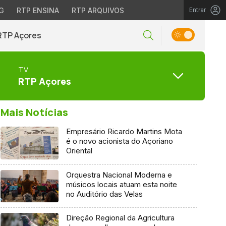
G
RTP ENSINA
RTP ARQUIVOS
Entrar
RTP Açores
TV
RTP Açores
Mais Notícias
Empresário Ricardo Martins Mota
é o novo acionista do Açoriano
Oriental
Orquestra Nacional Moderna e
músicos locais atuam esta noite
no Auditório das Velas
Direção Regional da Agricultura