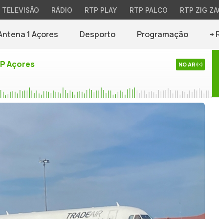
TELEVISÃO
RÁDIO
RTP PLAY
RTP PALCO
RTP ZIG ZA
Antena 1 Açores
Desporto
Programação
+ 
TP Açores
NO AR