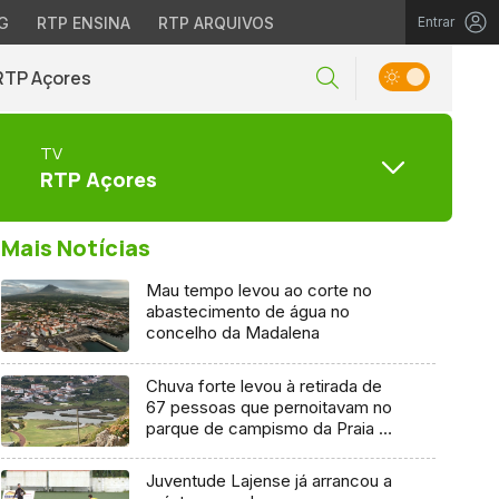
G
RTP ENSINA
RTP ARQUIVOS
Entrar
RTP Açores
TV
RTP Açores
Mais Notícias
Mau tempo levou ao corte no
abastecimento de água no
concelho da Madalena
Chuva forte levou à retirada de
67 pessoas que pernoitavam no
parque de campismo da Praia da
Vitória
Juventude Lajense já arrancou a