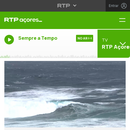
Entrar
Me
Sempre a Tempo
NO AR
TV
RTP Açore