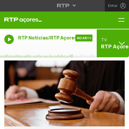
Entrar
Me
RTP Noticias/RTP Açores
NO AR
TV
RTP Açore