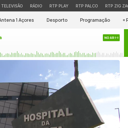
TELEVISÃO
RÁDIO
RTP PLAY
RTP PALCO
RTP ZIG ZA
Antena 1 Açores
Desporto
Programação
+ 
a
NO AR