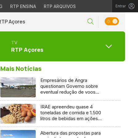
G
RTP ENSINA
RTP ARQUIVOS
Entrar
RTP Açores
TV
RTP Açores
Mais Notícias
Empresários de Angra
questionam Governo sobre
eventual redução de voos
interilhas até 2031
IRAE apreendeu quase 4
toneladas de comida e 1.500
litros de bebidas em ações
inspetivas em 2025
Abertura das propostas para