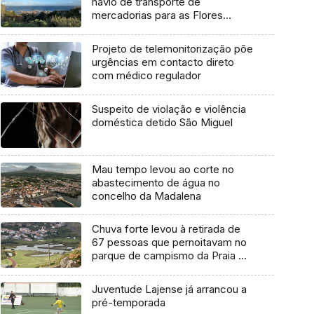
navio de transporte de
mercadorias para as Flores
marcada para dia 11 de agosto
Projeto de telemonitorização põe
urgências em contacto direto
com médico regulador
Suspeito de violação e violência
doméstica detido São Miguel
Mau tempo levou ao corte no
abastecimento de água no
concelho da Madalena
Chuva forte levou à retirada de
67 pessoas que pernoitavam no
parque de campismo da Praia da
Vitória
Juventude Lajense já arrancou a
pré-temporada