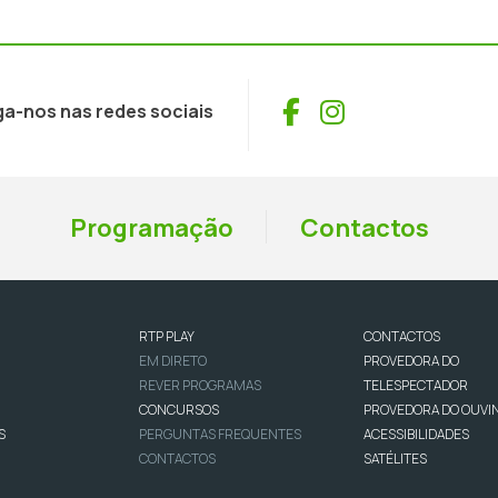
Facebook
Instagram
ga-nos nas redes sociais
Programação
Contactos
RTP PLAY
CONTACTOS
EM DIRETO
PROVEDORA DO
REVER PROGRAMAS
TELESPECTADOR
CONCURSOS
PROVEDORA DO OUVI
S
PERGUNTAS FREQUENTES
ACESSIBILIDADES
CONTACTOS
SATÉLITES