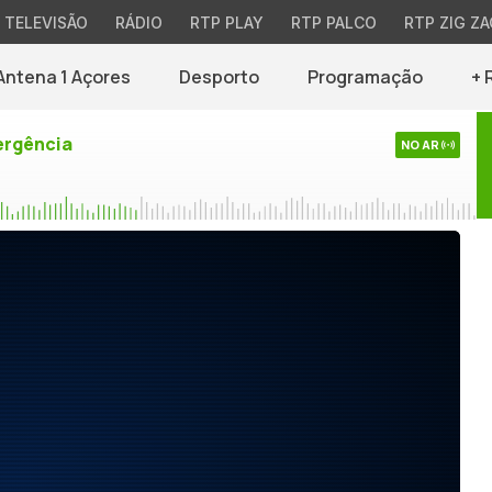
TELEVISÃO
RÁDIO
RTP PLAY
RTP PALCO
RTP ZIG ZA
Antena 1 Açores
Desporto
Programação
+ 
rgência
NO AR