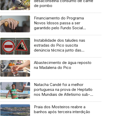
desaconselha consumo de carne
de pombo
Financiamento do Programa
Novos Idosos passa a ser
garantido pelo Fundo Social
Europeu Mais
Instabilidade dos taludes nas
estradas do Pico suscita
denúncia técnica junto das
entidades europeias
Abastecimento de água reposto
na Madalena do Pico
Natacha Candé foi a melhor
portuguesa na prova de Heptatlo
nos Mundiais de Atletismo sub-
20
Praia dos Mosteiros reabre a
banhos após terceira interdição