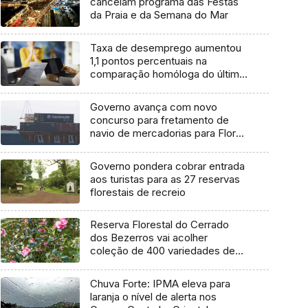
cancelam programa das Festas
da Praia e da Semana do Mar
Taxa de desemprego aumentou
1,1 pontos percentuais na
comparação homóloga do último
trimestre
Governo avança com novo
concurso para fretamento de
navio de mercadorias para Flores
e Corvo
Governo pondera cobrar entrada
aos turistas para as 27 reservas
florestais de recreio
Reserva Florestal do Cerrado
dos Bezerros vai acolher
coleção de 400 variedades de
Camélias
Chuva Forte: IPMA eleva para
laranja o nível de alerta nos