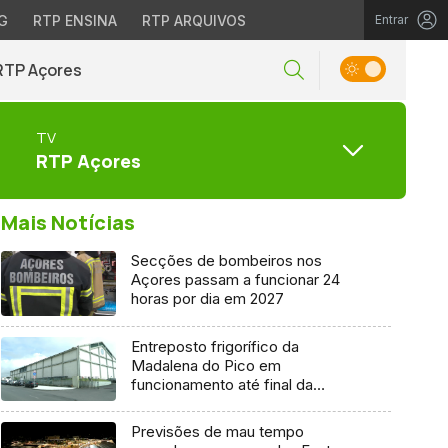
G
RTP ENSINA
RTP ARQUIVOS
Entrar
RTP Açores
TV
RTP Açores
Mais Notícias
Secções de bombeiros nos
Açores passam a funcionar 24
horas por dia em 2027
Entreposto frigorífico da
Madalena do Pico em
funcionamento até final da
semana
Previsões de mau tempo