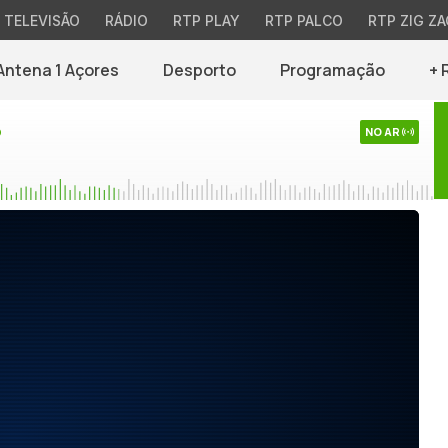
TELEVISÃO
RÁDIO
RTP PLAY
RTP PALCO
RTP ZIG ZA
Antena 1 Açores
Desporto
Programação
+ 
o
NO AR