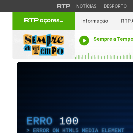
NOTÍCIAS
DESPORTO
Informação
RTP 
Sempre a Temp
ERRO
100
ERROR ON HTML5 MEDIA ELEMENT