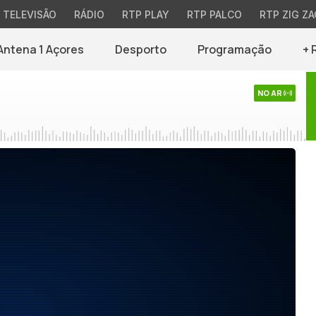
TELEVISÃO
RÁDIO
RTP PLAY
RTP PALCO
RTP ZIG ZA
Antena 1 Açores
Desporto
Programação
+ 
NO AR