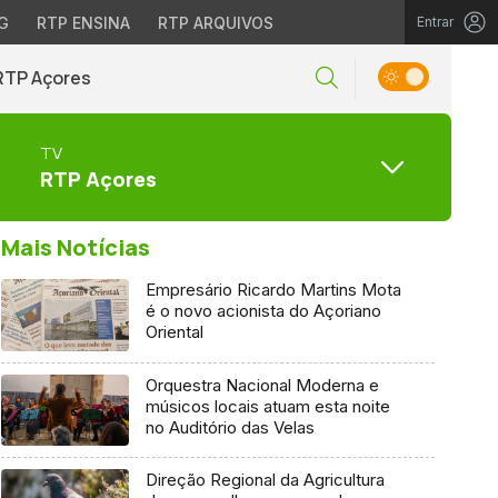
G
RTP ENSINA
RTP ARQUIVOS
Entrar
RTP Açores
TV
RTP Açores
Mais Notícias
Empresário Ricardo Martins Mota
é o novo acionista do Açoriano
Oriental
Orquestra Nacional Moderna e
músicos locais atuam esta noite
no Auditório das Velas
Direção Regional da Agricultura