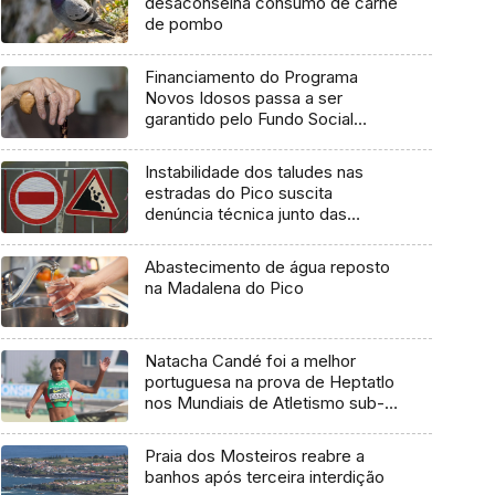
desaconselha consumo de carne
de pombo
Financiamento do Programa
Novos Idosos passa a ser
garantido pelo Fundo Social
Europeu Mais
Instabilidade dos taludes nas
estradas do Pico suscita
denúncia técnica junto das
entidades europeias
Abastecimento de água reposto
na Madalena do Pico
Natacha Candé foi a melhor
portuguesa na prova de Heptatlo
nos Mundiais de Atletismo sub-
20
Praia dos Mosteiros reabre a
banhos após terceira interdição