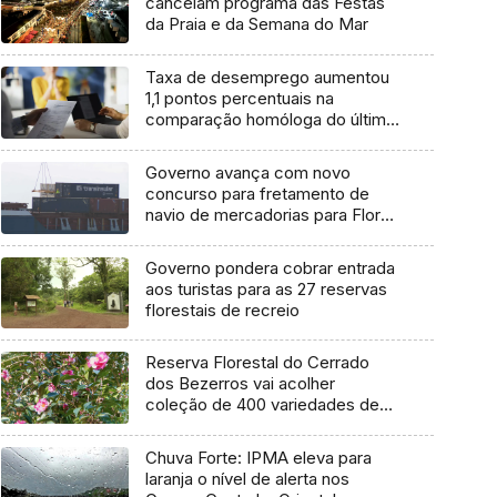
cancelam programa das Festas
da Praia e da Semana do Mar
Taxa de desemprego aumentou
1,1 pontos percentuais na
comparação homóloga do último
trimestre
Governo avança com novo
concurso para fretamento de
navio de mercadorias para Flores
e Corvo
Governo pondera cobrar entrada
aos turistas para as 27 reservas
florestais de recreio
Reserva Florestal do Cerrado
dos Bezerros vai acolher
coleção de 400 variedades de
Camélias
Chuva Forte: IPMA eleva para
laranja o nível de alerta nos