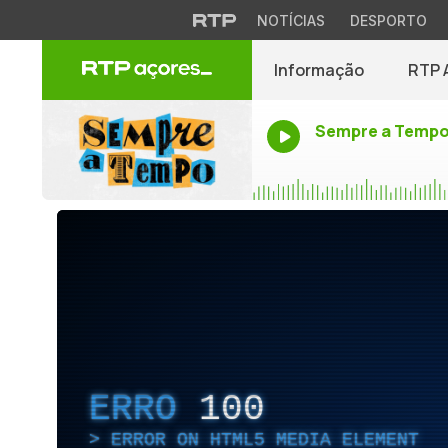
NOTÍCIAS
DESPORTO
Informação
RTP 
Sempre a Temp
ERRO
100
ERROR ON HTML5 MEDIA ELEMENT