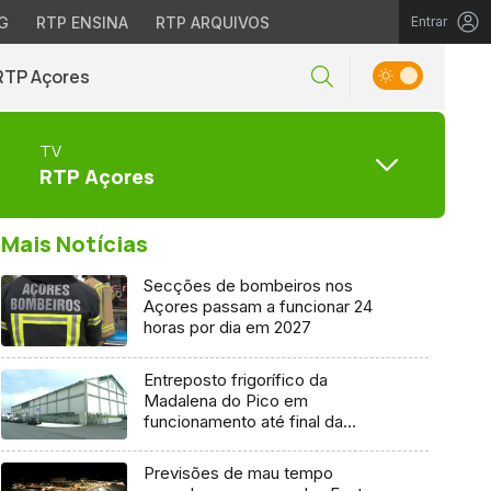
G
RTP ENSINA
RTP ARQUIVOS
Entrar
RTP Açores
TV
RTP Açores
Mais Notícias
Secções de bombeiros nos
Açores passam a funcionar 24
horas por dia em 2027
Entreposto frigorífico da
Madalena do Pico em
funcionamento até final da
semana
Previsões de mau tempo