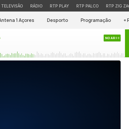
TELEVISÃO
RÁDIO
RTP PLAY
RTP PALCO
RTP ZIG ZA
Antena 1 Açores
Desporto
Programação
+ 
o
NO AR