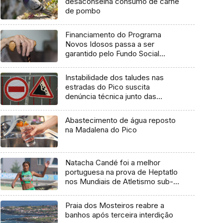
desaconselha consumo de carne
de pombo
Financiamento do Programa
Novos Idosos passa a ser
garantido pelo Fundo Social
Europeu Mais
Instabilidade dos taludes nas
estradas do Pico suscita
denúncia técnica junto das
entidades europeias
Abastecimento de água reposto
na Madalena do Pico
Natacha Candé foi a melhor
portuguesa na prova de Heptatlo
nos Mundiais de Atletismo sub-
20
Praia dos Mosteiros reabre a
banhos após terceira interdição