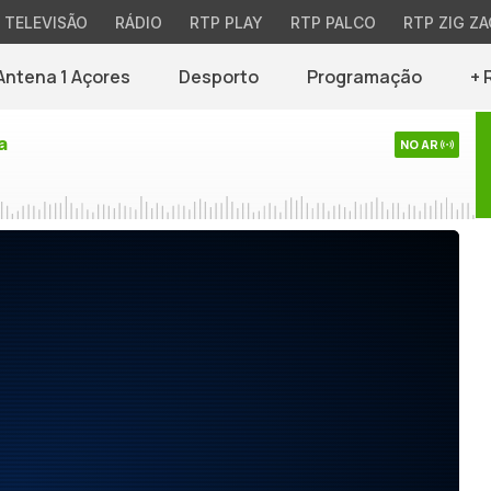
TELEVISÃO
RÁDIO
RTP PLAY
RTP PALCO
RTP ZIG ZA
Antena 1 Açores
Desporto
Programação
+ 
a
NO AR