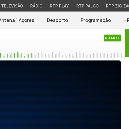
TELEVISÃO
RÁDIO
RTP PLAY
RTP PALCO
RTP ZIG ZA
Antena 1 Açores
Desporto
Programação
+ 
o
NO AR