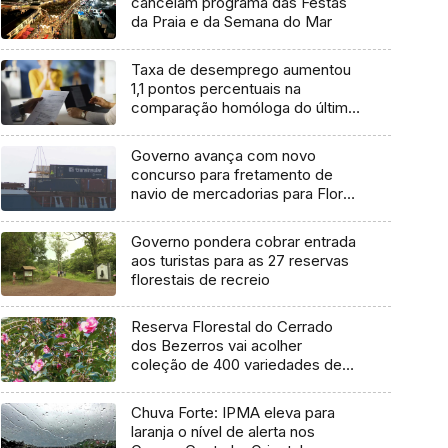
cancelam programa das Festas
da Praia e da Semana do Mar
Taxa de desemprego aumentou
1,1 pontos percentuais na
comparação homóloga do último
trimestre
Governo avança com novo
concurso para fretamento de
navio de mercadorias para Flores
e Corvo
Governo pondera cobrar entrada
aos turistas para as 27 reservas
florestais de recreio
Reserva Florestal do Cerrado
dos Bezerros vai acolher
coleção de 400 variedades de
Camélias
Chuva Forte: IPMA eleva para
laranja o nível de alerta nos