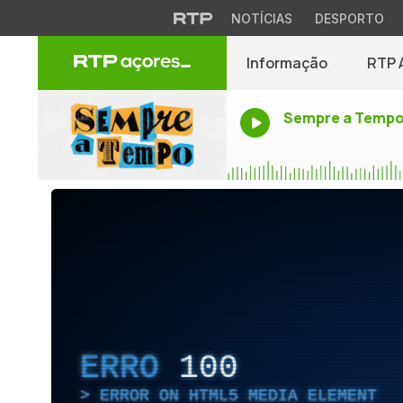
NOTÍCIAS
DESPORTO
Informação
RTP 
Sempre a Temp
ERRO
100
ERROR ON HTML5 MEDIA ELEMENT