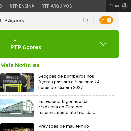
G
RTP ENSINA
RTP ARQUIVOS
Entrar
RTP Açores
TV
RTP Açores
Mais Notícias
Secções de bombeiros nos
Açores passam a funcionar 24
horas por dia em 2027
Entreposto frigorífico da
Madalena do Pico em
funcionamento até final da
semana
Previsões de mau tempo