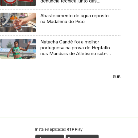
denúncia técnica junto das
entidades europeias
Abastecimento de água reposto
na Madalena do Pico
Natacha Candé foi a melhor
portuguesa na prova de Heptatlo
nos Mundiais de Atletismo sub-
20
PUB
Instale a aplicação
RTP Play