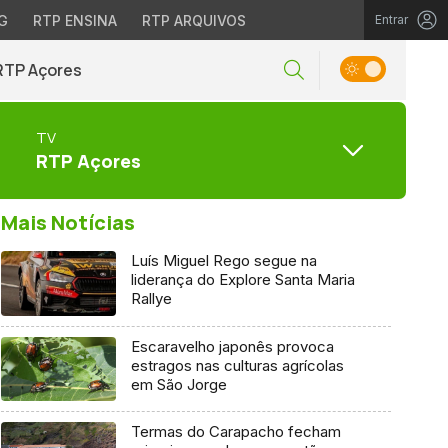
G
RTP ENSINA
RTP ARQUIVOS
Entrar
RTP Açores
TV
RTP Açores
Mais Notícias
Luís Miguel Rego segue na
liderança do Explore Santa Maria
Rallye
Escaravelho japonês provoca
estragos nas culturas agrícolas
em São Jorge
Termas do Carapacho fecham