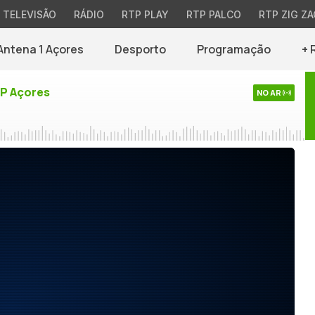
TELEVISÃO
RÁDIO
RTP PLAY
RTP PALCO
RTP ZIG ZA
Antena 1 Açores
Desporto
Programação
+ 
TP Açores
NO AR