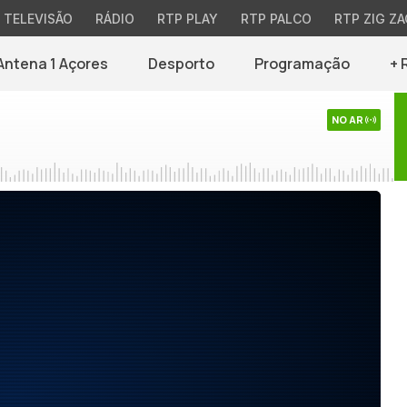
TELEVISÃO
RÁDIO
RTP PLAY
RTP PALCO
RTP ZIG ZA
Antena 1 Açores
Desporto
Programação
+ 
NO AR