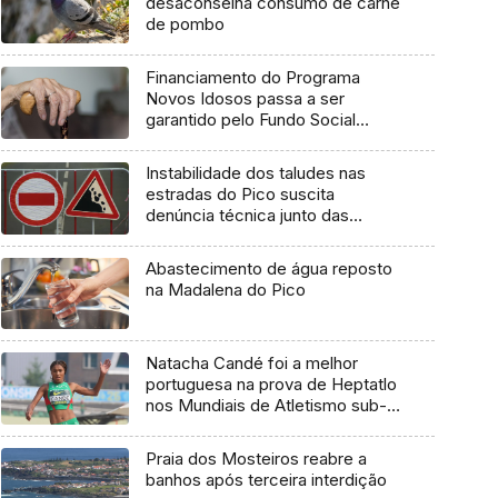
desaconselha consumo de carne
de pombo
Financiamento do Programa
Novos Idosos passa a ser
garantido pelo Fundo Social
Europeu Mais
Instabilidade dos taludes nas
estradas do Pico suscita
denúncia técnica junto das
entidades europeias
Abastecimento de água reposto
na Madalena do Pico
Natacha Candé foi a melhor
portuguesa na prova de Heptatlo
nos Mundiais de Atletismo sub-
20
Praia dos Mosteiros reabre a
banhos após terceira interdição