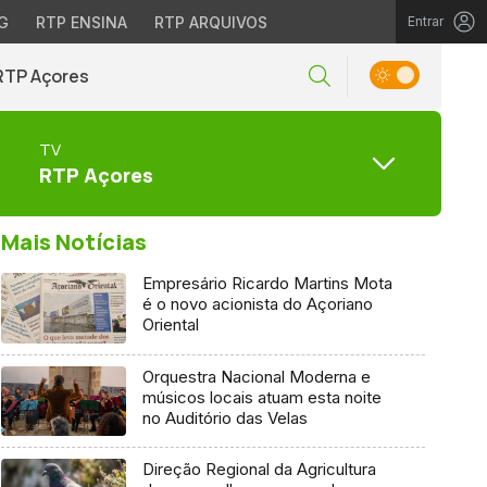
G
RTP ENSINA
RTP ARQUIVOS
Entrar
RTP Açores
TV
RTP Açores
Mais Notícias
Empresário Ricardo Martins Mota
é o novo acionista do Açoriano
Oriental
Orquestra Nacional Moderna e
músicos locais atuam esta noite
no Auditório das Velas
Direção Regional da Agricultura