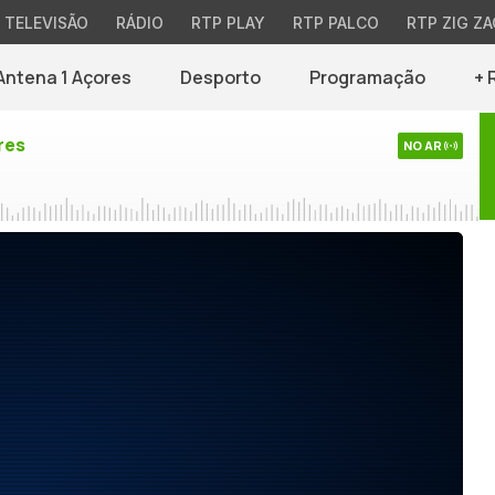
TELEVISÃO
RÁDIO
RTP PLAY
RTP PALCO
RTP ZIG ZA
Antena 1 Açores
Desporto
Programação
+ 
res
NO AR