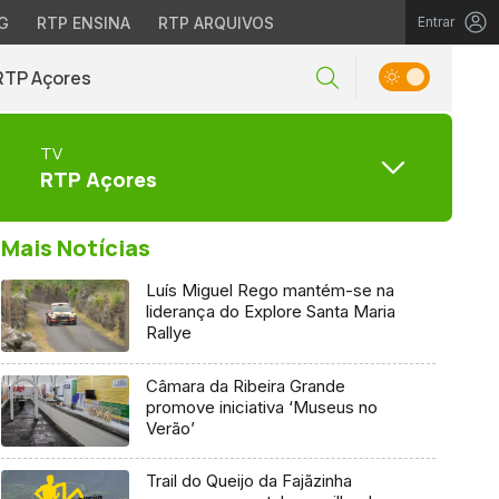
G
RTP ENSINA
RTP ARQUIVOS
Entrar
RTP Açores
TV
RTP Açores
Mais Notícias
Luís Miguel Rego mantém-se na
liderança do Explore Santa Maria
Rallye
Câmara da Ribeira Grande
promove iniciativa ‘Museus no
Verão’
Trail do Queijo da Fajãzinha