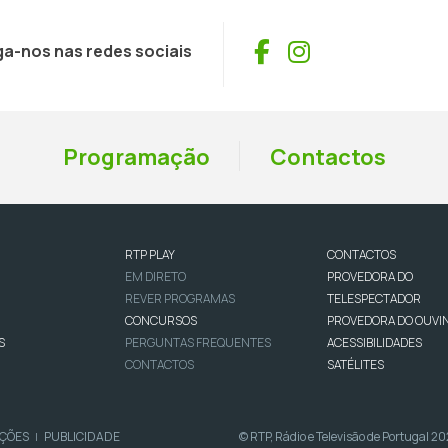
Facebook
Instagram
ga-nos nas redes sociais
Programação
Contactos
RTP PLAY
CONTACTOS
EM DIRETO
PROVEDORA DO
REVER PROGRAMAS
TELESPECTADOR
CONCURSOS
PROVEDORA DO OUVI
S
PERGUNTAS FREQUENTES
ACESSIBILIDADES
CONTACTOS
SATÉLITES
IÇÕES
PUBLICIDADE
© RTP, Rádio e Televisão de Portugal 2
|