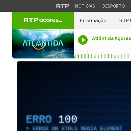
NOTÍCIAS
DESPORTO
Informação
RTP 
Atlântida Açore
ERRO
100
ERROR ON HTML5 MEDIA ELEMENT