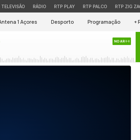
TELEVISÃO
RÁDIO
RTP PLAY
RTP PALCO
RTP ZIG ZA
Antena 1 Açores
Desporto
Programação
+ 
s
NO AR