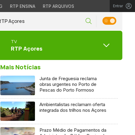
G
RTP ENSINA
RTP ARQUIVOS
Entrar
RTP Açores
TV
RTP Açores
Mais Notícias
Junta de Freguesia reclama
obras urgentes no Porto de
Pescas do Porto Formoso
Ambientalistas reclamam oferta
integrada dos trilhos nos Açores
Prazo Médio de Pagamentos da