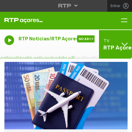
Entrar
Me
RTP Noticias/RTP Açores
NO AR
TV
RTP Açore