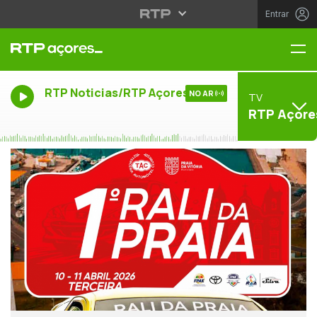
Entrar
Me
RTP Noticias/RTP Açores
NO AR
TV
RTP Açore