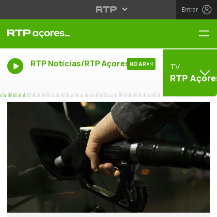
Entrar
Me
RTP Noticias/RTP Açores
NO AR
TV
RTP Açore