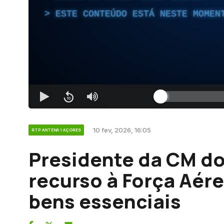
ESTE CONTEÚDO ESTÁ NESTE MOMEN
10 fev, 2026, 16:05
RTP ANTENA 1 AÇORES
Presidente da CM d
recurso à Força Aér
bens essenciais