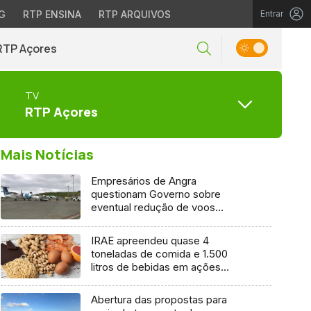
G
RTP ENSINA
RTP ARQUIVOS
Entrar
RTP Açores
TV
RTP Açores
Mais Notícias
Empresários de Angra
questionam Governo sobre
eventual redução de voos
interilhas até 2031
IRAE apreendeu quase 4
toneladas de comida e 1.500
litros de bebidas em ações
inspetivas em 2025
Abertura das propostas para