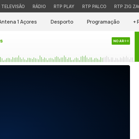
TELEVISÃO
RÁDIO
RTP PLAY
RTP PALCO
RTP ZIG ZA
Antena 1 Açores
Desporto
Programação
+ 
es
NO AR