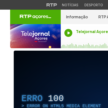
NOTÍCIAS
DESPORTO
Informação
RTP 
Telejornal Açor
ERRO
100
ERROR ON HTML5 MEDIA ELEMENT