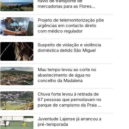
navio de transporte de
mercadorias para as Flores
marcada para dia 11 de agosto
Projeto de telemonitorização põe
urgências em contacto direto
com médico regulador
Suspeito de violação e violência
doméstica detido São Miguel
Mau tempo levou ao corte no
abastecimento de água no
concelho da Madalena
Chuva forte levou à retirada de
67 pessoas que pernoitavam no
parque de campismo da Praia da
Vitória
Juventude Lajense já arrancou a
pré-temporada