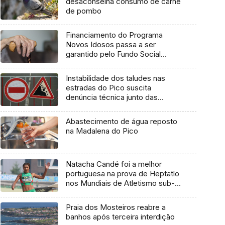
desaconselha consumo de carne
de pombo
Financiamento do Programa
Novos Idosos passa a ser
garantido pelo Fundo Social
Europeu Mais
Instabilidade dos taludes nas
estradas do Pico suscita
denúncia técnica junto das
entidades europeias
Abastecimento de água reposto
na Madalena do Pico
Natacha Candé foi a melhor
portuguesa na prova de Heptatlo
nos Mundiais de Atletismo sub-
20
Praia dos Mosteiros reabre a
banhos após terceira interdição