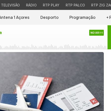
TELEVISÃO
RÁDIO
RTP PLAY
RTP PALCO
RTP ZIG ZA
Antena 1 Açores
Desporto
Programação
+ 
a
NO AR