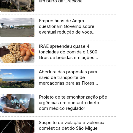
um burro da Graciosa
Empresários de Angra
questionam Governo sobre
eventual redução de voos
interilhas até 2031
IRAE apreendeu quase 4
toneladas de comida e 1.500
litros de bebidas em ações
inspetivas em 2025
Abertura das propostas para
navio de transporte de
mercadorias para as Flores
marcada para dia 11 de agosto
Projeto de telemonitorização põe
urgências em contacto direto
com médico regulador
Suspeito de violação e violência
doméstica detido São Miguel