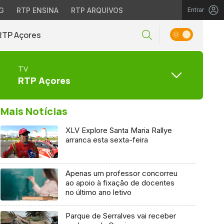
G
RTP ENSINA
RTP ARQUIVOS
Entrar
RTP Açores
TV
RTP Açores
Mais Notícias
XLV Explore Santa Maria Rallye
arranca esta sexta-feira
Apenas um professor concorreu
ao apoio à fixação de docentes
no último ano letivo
Parque de Serralves vai receber