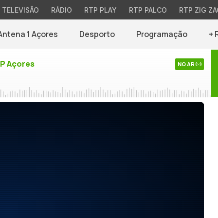
TELEVISÃO
RÁDIO
RTP PLAY
RTP PALCO
RTP ZIG ZA
Antena 1 Açores
Desporto
Programação
+ 
TP Açores
NO AR