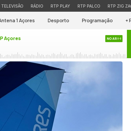
TELEVISÃO
RÁDIO
RTP PLAY
RTP PALCO
RTP ZIG ZA
Antena 1 Açores
Desporto
Programação
+ 
TP Açores
NO AR