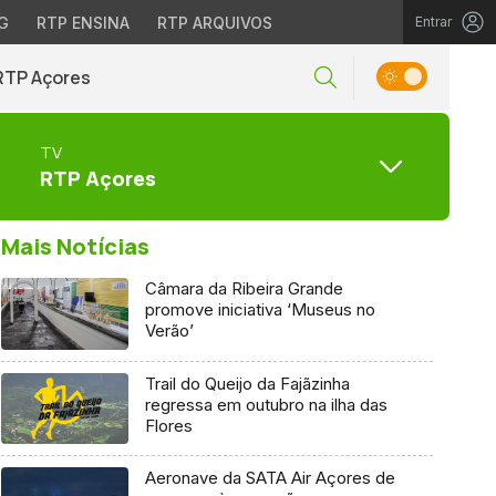
G
RTP ENSINA
RTP ARQUIVOS
Entrar
RTP Açores
TV
RTP Açores
Mais Notícias
Câmara da Ribeira Grande
promove iniciativa ‘Museus no
Verão’
Trail do Queijo da Fajãzinha
regressa em outubro na ilha das
Flores
Aeronave da SATA Air Açores de