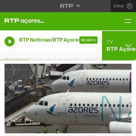
Entrar
Me
RTP Noticias/RTP Açores
NO AR
TV
RTP Açore