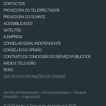
CONTACTOS
PROVEDORA DO TELESPECTADOR
PROVEDORA DO OUVINTE
ACESSIBILIDADES
SATÉLITES
A EMPRESA
CONSELHO GERAL INDEPENDENTE
CONSELHO DE OPINIÃO
CONTRATO DE CONCESSÃO DO SERVIÇO PÚBLICO DE
RÁDIO E TELEVISÃO
RGPD
GESTÃO DAS DEFINIÇÕES DE COOKIES
POLÍTICA DE PRIVACIDADE
|
POLÍTICA DE COOKIES
|
TERMOS E
CONDIÇÕES
|
PUBLICIDADE
© RTP, Rádio e Televisão de Portugal 2026