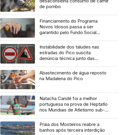
desaconselha consumo de carne
de pombo
Financiamento do Programa
Novos Idosos passa a ser
garantido pelo Fundo Social
Europeu Mais
Instabilidade dos taludes nas
estradas do Pico suscita
denúncia técnica junto das
entidades europeias
Abastecimento de água reposto
na Madalena do Pico
Natacha Candé foi a melhor
portuguesa na prova de Heptatlo
nos Mundiais de Atletismo sub-
20
Praia dos Mosteiros reabre a
banhos após terceira interdição