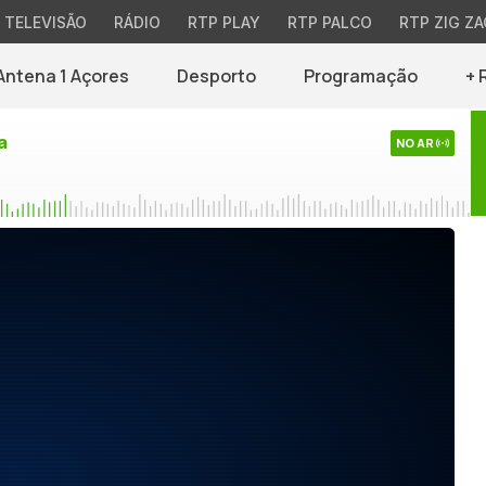
TELEVISÃO
RÁDIO
RTP PLAY
RTP PALCO
RTP ZIG ZA
Antena 1 Açores
Desporto
Programação
+ 
a
NO AR