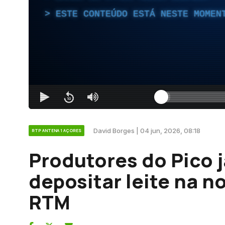
ESTE CONTEÚDO ESTÁ NESTE MOMEN
David Borges | 04 jun, 2026, 08:18
RTP ANTENA 1 AÇORES
Produtores do Pico 
depositar leite na n
RTM