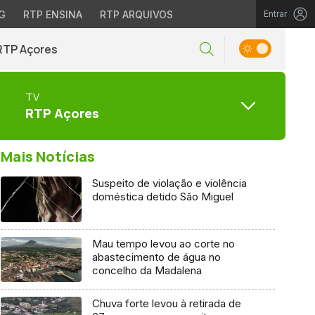
G
RTP ENSINA
RTP ARQUIVOS
Entrar
RTP Açores
TV
RTP Açores
Mais Notícias
Suspeito de violação e violência
doméstica detido São Miguel
Mau tempo levou ao corte no
abastecimento de água no
concelho da Madalena
Chuva forte levou à retirada de