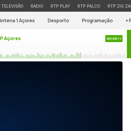
TELEVISÃO
RÁDIO
RTP PLAY
RTP PALCO
RTP ZIG ZA
Antena 1 Açores
Desporto
Programação
+ 
TP Açores
NO AR