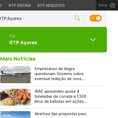
G
RTP ENSINA
RTP ARQUIVOS
Entrar
RTP Açores
TV
RTP Açores
Mais Notícias
Empresários de Angra
questionam Governo sobre
eventual redução de voos
interilhas até 2031
IRAE apreendeu quase 4
toneladas de comida e 1.500
litros de bebidas em ações
inspetivas em 2025
Abertura das propostas para