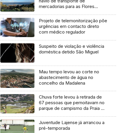
navio de transporte de
mercadorias para as Flores
marcada para dia 11 de agosto
Projeto de telemonitorização põe
urgências em contacto direto
com médico regulador
Suspeito de violação e violência
doméstica detido São Miguel
Mau tempo levou ao corte no
abastecimento de água no
concelho da Madalena
Chuva forte levou à retirada de
67 pessoas que pernoitavam no
parque de campismo da Praia da
Vitória
Juventude Lajense já arrancou a
pré-temporada