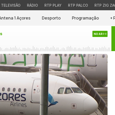
TELEVISÃO
RÁDIO
RTP PLAY
RTP PALCO
RTP ZIG ZA
Antena 1 Açores
Desporto
Programação
+ 
es
NO AR