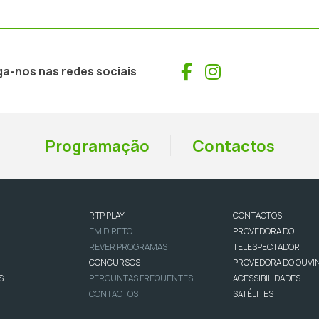
Facebook
Instagram
ga-nos nas redes sociais
Programação
Contactos
RTP PLAY
CONTACTOS
EM DIRETO
PROVEDORA DO
REVER PROGRAMAS
TELESPECTADOR
CONCURSOS
PROVEDORA DO OUVI
S
PERGUNTAS FREQUENTES
ACESSIBILIDADES
CONTACTOS
SATÉLITES