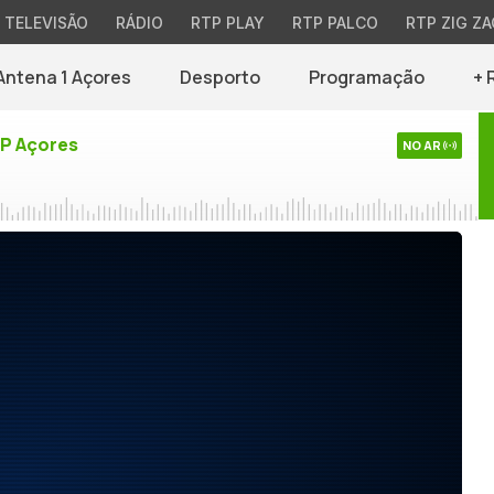
TELEVISÃO
RÁDIO
RTP PLAY
RTP PALCO
RTP ZIG ZA
Antena 1 Açores
Desporto
Programação
+ 
TP Açores
NO AR