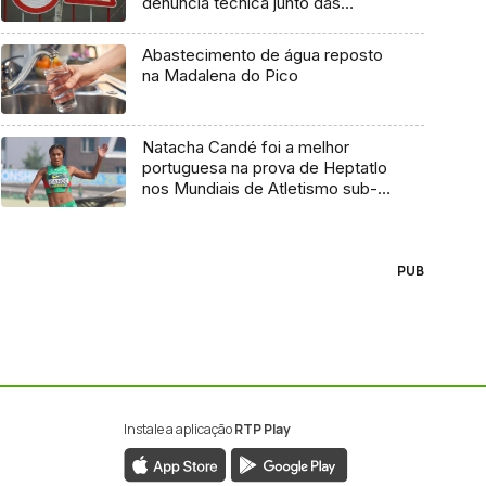
denúncia técnica junto das
entidades europeias
Abastecimento de água reposto
na Madalena do Pico
Natacha Candé foi a melhor
portuguesa na prova de Heptatlo
nos Mundiais de Atletismo sub-
20
PUB
Instale a aplicação
RTP Play