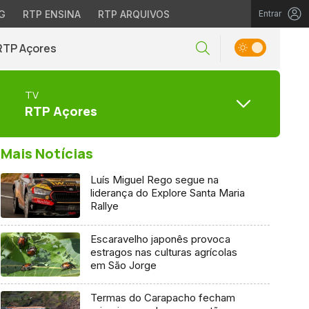
G
RTP ENSINA
RTP ARQUIVOS
Entrar
RTP Açores
TV
RTP Açores
Mais Notícias
Luís Miguel Rego segue na
liderança do Explore Santa Maria
Rallye
Escaravelho japonês provoca
estragos nas culturas agrícolas
em São Jorge
Termas do Carapacho fecham