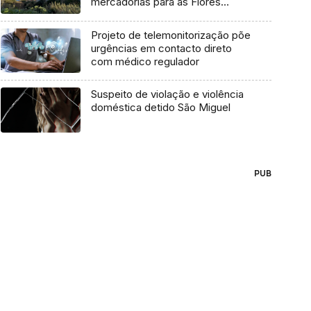
mercadorias para as Flores
marcada para dia 11 de agosto
Projeto de telemonitorização põe
urgências em contacto direto
com médico regulador
Suspeito de violação e violência
doméstica detido São Miguel
PUB