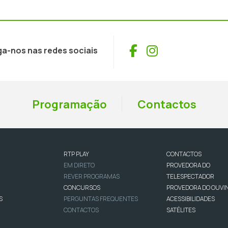
Facebook
Instagram
ga-nos nas redes sociais
Programação
Contactos
RTP PLAY
CONTACTOS
EM DIRETO
PROVEDORA DO
REVER PROGRAMAS
TELESPECTADOR
CONCURSOS
PROVEDORA DO OUVI
S
PERGUNTAS FREQUENTES
ACESSIBILIDADES
CONTACTOS
SATÉLITES