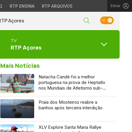
G
RTP ENSINA
RTP ARQUIVOS
Entrar
RTP Açores
TV
RTP Açores
Mais Notícias
Natacha Candé foi a melhor
portuguesa na prova de Heptatlo
nos Mundiais de Atletismo sub-
20
Praia dos Mosteiros reabre a
banhos após terceira interdição
XLV Explore Santa Maria Rallye