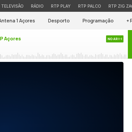
TELEVISÃO
RÁDIO
RTP PLAY
RTP PALCO
RTP ZIG ZA
Antena 1 Açores
Desporto
Programação
+ 
TP Açores
NO AR