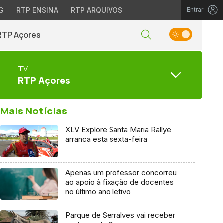
G
RTP ENSINA
RTP ARQUIVOS
Entrar
RTP Açores
TV
RTP Açores
Mais Notícias
XLV Explore Santa Maria Rallye
arranca esta sexta-feira
Apenas um professor concorreu
ao apoio à fixação de docentes
no último ano letivo
Parque de Serralves vai receber