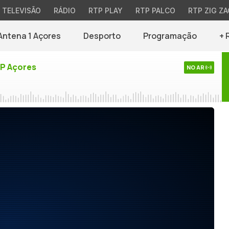
TELEVISÃO
RÁDIO
RTP PLAY
RTP PALCO
RTP ZIG ZA
Antena 1 Açores
Desporto
Programação
+ 
TP Açores
NO AR