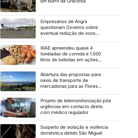
um burro da Graciosa
Empresários de Angra
questionam Governo sobre
eventual redução de voos
interilhas até 2031
IRAE apreendeu quase 4
toneladas de comida e 1.500
litros de bebidas em ações
inspetivas em 2025
Abertura das propostas para
navio de transporte de
mercadorias para as Flores
marcada para dia 11 de agosto
Projeto de telemonitorização põe
urgências em contacto direto
com médico regulador
Suspeito de violação e violência
doméstica detido São Miguel