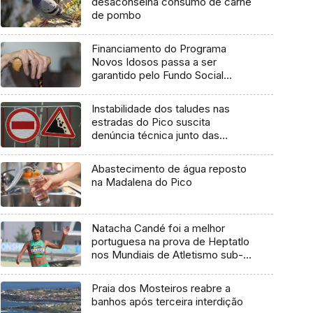
desaconselha consumo de carne
de pombo
Financiamento do Programa
Novos Idosos passa a ser
garantido pelo Fundo Social
Europeu Mais
Instabilidade dos taludes nas
estradas do Pico suscita
denúncia técnica junto das
entidades europeias
Abastecimento de água reposto
na Madalena do Pico
Natacha Candé foi a melhor
portuguesa na prova de Heptatlo
nos Mundiais de Atletismo sub-
20
Praia dos Mosteiros reabre a
banhos após terceira interdição