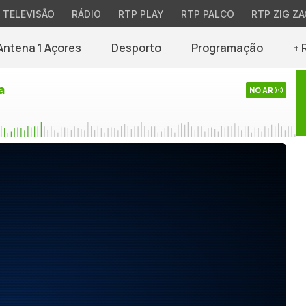
TELEVISÃO
RÁDIO
RTP PLAY
RTP PALCO
RTP ZIG ZA
Antena 1 Açores
Desporto
Programação
+ 
a
NO AR