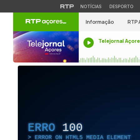
NOTÍCIAS
DESPORTO
Informação
RTP 
Telejornal Açor
ERRO
100
ERROR ON HTML5 MEDIA ELEMENT