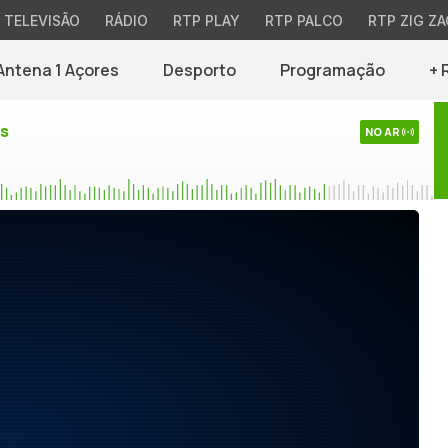
TELEVISÃO
RÁDIO
RTP PLAY
RTP PALCO
RTP ZIG ZA
Antena 1 Açores
Desporto
Programação
+ 
es
NO AR