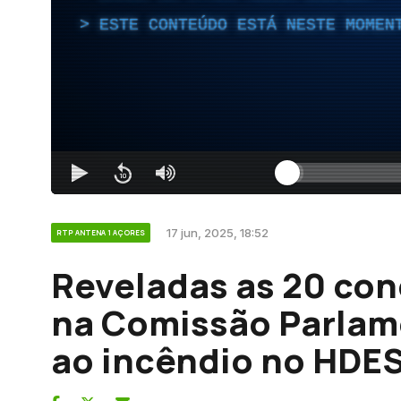
ESTE CONTEÚDO ESTÁ NESTE MOMEN
17 jun, 2025, 18:52
RTP ANTENA 1 AÇORES
Reveladas as 20 co
na Comissão Parlame
ao incêndio no HDE