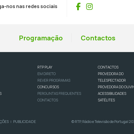
Facebook
Instagram
ga-nos nas redes sociais
Programação
Contactos
RTP PLAY
CONTACTOS
EM DIRETO
PROVEDORA DO
REVER PROGRAMAS
TELESPECTADOR
CONCURSOS
PROVEDORA DO OUVI
S
PERGUNTAS FREQUENTES
ACESSIBILIDADES
CONTACTOS
SATÉLITES
IÇÕES
PUBLICIDADE
© RTP, Rádio e Televisão de Portugal 2
|