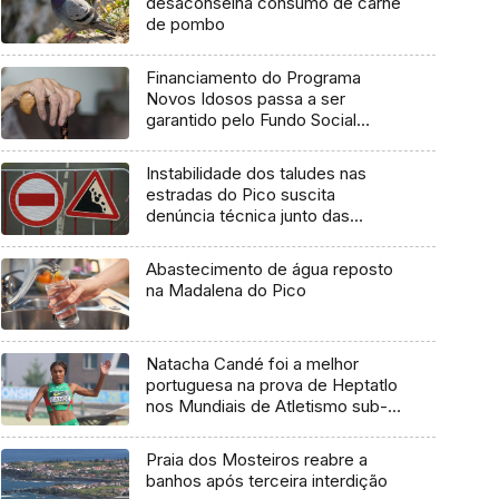
desaconselha consumo de carne
de pombo
Financiamento do Programa
Novos Idosos passa a ser
garantido pelo Fundo Social
Europeu Mais
Instabilidade dos taludes nas
estradas do Pico suscita
denúncia técnica junto das
entidades europeias
Abastecimento de água reposto
na Madalena do Pico
Natacha Candé foi a melhor
portuguesa na prova de Heptatlo
nos Mundiais de Atletismo sub-
20
Praia dos Mosteiros reabre a
banhos após terceira interdição