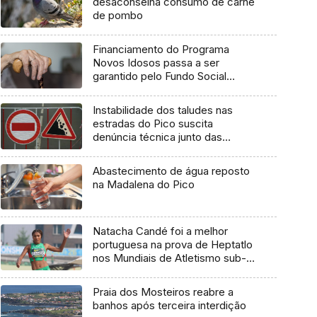
desaconselha consumo de carne
de pombo
Financiamento do Programa
Novos Idosos passa a ser
garantido pelo Fundo Social
Europeu Mais
Instabilidade dos taludes nas
estradas do Pico suscita
denúncia técnica junto das
entidades europeias
Abastecimento de água reposto
na Madalena do Pico
Natacha Candé foi a melhor
portuguesa na prova de Heptatlo
nos Mundiais de Atletismo sub-
20
Praia dos Mosteiros reabre a
banhos após terceira interdição