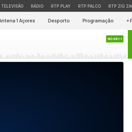
TELEVISÃO
RÁDIO
RTP PLAY
RTP PALCO
RTP ZIG ZA
Antena 1 Açores
Desporto
Programação
+ 
NO AR