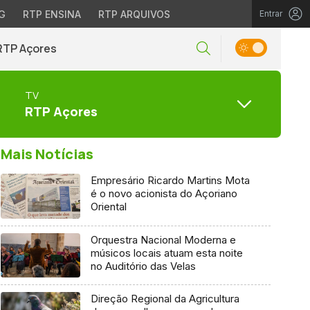
G
RTP ENSINA
RTP ARQUIVOS
Entrar
RTP Açores
TV
RTP Açores
Mais Notícias
Empresário Ricardo Martins Mota
é o novo acionista do Açoriano
Oriental
Orquestra Nacional Moderna e
músicos locais atuam esta noite
no Auditório das Velas
Direção Regional da Agricultura