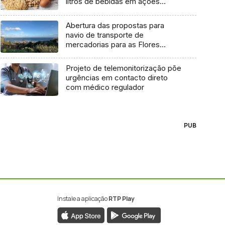
litros de bebidas em ações
inspetivas em 2025
Abertura das propostas para
navio de transporte de
mercadorias para as Flores
marcada para dia 11 de agosto
Projeto de telemonitorização põe
urgências em contacto direto
com médico regulador
PUB
Instale a aplicação
RTP Play