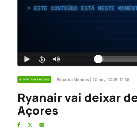
ESTE CONTEÚDO ESTÁ NESTE MOMEN
Eduarda Mendes | 20 nov, 2025, 12:38
RTP ANTENA 1 AÇORES
Ryanair vai deixar d
Açores