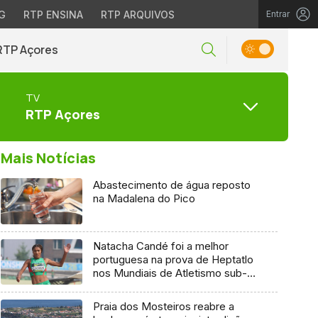
G
RTP ENSINA
RTP ARQUIVOS
Entrar
RTP Açores
TV
RTP Açores
Mais Notícias
Abastecimento de água reposto
na Madalena do Pico
Natacha Candé foi a melhor
portuguesa na prova de Heptatlo
nos Mundiais de Atletismo sub-
20
Praia dos Mosteiros reabre a