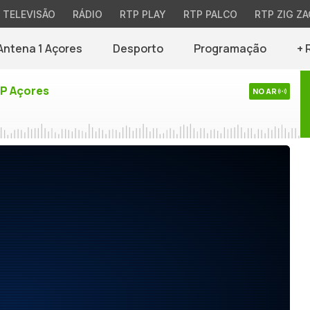
TELEVISÃO
RÁDIO
RTP PLAY
RTP PALCO
RTP ZIG ZA
Antena 1 Açores
Desporto
Programação
+ 
TP Açores
NO AR