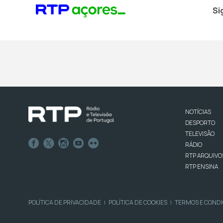
Si
NOTÍCIAS
DESPORTO
TELEVISÃO
RÁDIO
RTP ARQUIVO
RTP ENSINA
POLÍTICA DE PRIVACIDADE
POLÍTICA DE COOKIES
TERMOS E COND
|
|