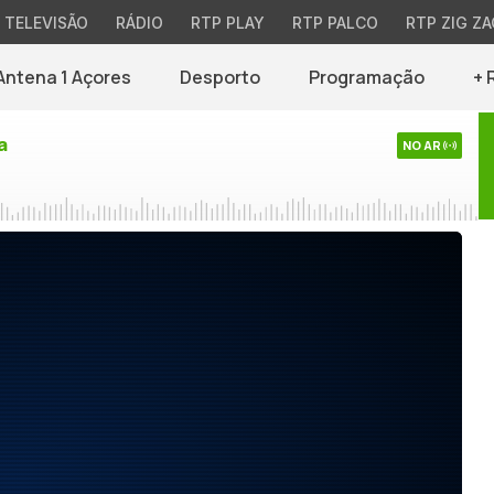
TELEVISÃO
RÁDIO
RTP PLAY
RTP PALCO
RTP ZIG ZA
Antena 1 Açores
Desporto
Programação
+ 
a
NO AR