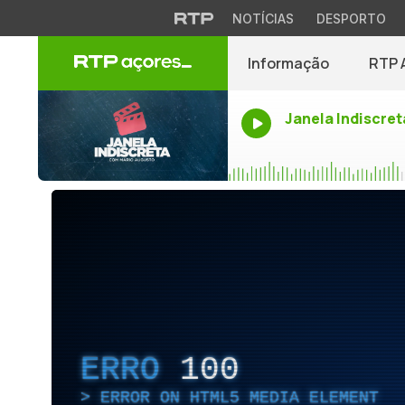
NOTÍCIAS
DESPORTO
Informação
RTP 
Janela Indiscret
ERRO
100
ERROR ON HTML5 MEDIA ELEMENT