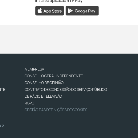
Instale a aplicação
RTP Play
A EMPRESA
CONSELHO GERAL INDEPENDENTE
CONSELHO DE OPINIÃO
NTE
CONTRATO DE CONCESSÃO DO SERVIÇO PÚBLICO
DE RÁDIO E TELEVISÃO
RGPD
GESTÃO DAS DEFINIÇÕES DE COOKIES
026