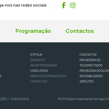
Facebook
Instagram
ga-nos nas redes sociais
Programação
Contactos
RTP PLAY
CONTACTOS
EM DIRETO
PROVEDORA DO
REVER PROGRAMAS
TELESPECTADOR
CONCURSOS
PROVEDORA DO OUVI
S
PERGUNTAS FREQUENTES
ACESSIBILIDADES
CONTACTOS
SATÉLITES
IÇÕES
PUBLICIDADE
© RTP, Rádio e Televisão de Portugal 2
|