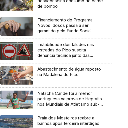
desaconselha consumo de carne
de pombo
Financiamento do Programa
Novos Idosos passa a ser
garantido pelo Fundo Social
Europeu Mais
Instabilidade dos taludes nas
estradas do Pico suscita
denúncia técnica junto das
entidades europeias
Abastecimento de água reposto
na Madalena do Pico
Natacha Candé foi a melhor
portuguesa na prova de Heptatlo
nos Mundiais de Atletismo sub-
20
Praia dos Mosteiros reabre a
banhos após terceira interdição