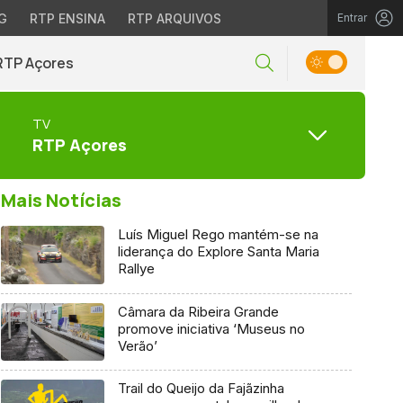
G
RTP ENSINA
RTP ARQUIVOS
Entrar
RTP Açores
TV
RTP Açores
Mais Notícias
Luís Miguel Rego mantém-se na
liderança do Explore Santa Maria
Rallye
Câmara da Ribeira Grande
promove iniciativa ‘Museus no
Verão’
Trail do Queijo da Fajãzinha