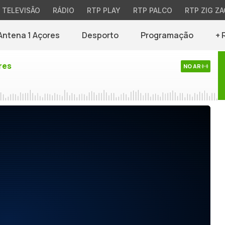
TELEVISÃO
RÁDIO
RTP PLAY
RTP PALCO
RTP ZIG ZA
Antena 1 Açores
Desporto
Programação
+ 
res
NO AR