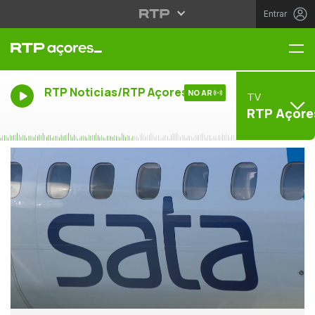
Entrar
Me
RTP Noticias/RTP Açores
NO AR
TV
RTP Açore