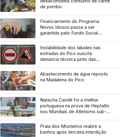
desaconselha consumo de carne
de pombo
Financiamento do Programa
Novos Idosos passa a ser
garantido pelo Fundo Social
Europeu Mais
Instabilidade dos taludes nas
estradas do Pico suscita
denúncia técnica junto das
entidades europeias
Abastecimento de água reposto
na Madalena do Pico
Natacha Candé foi a melhor
portuguesa na prova de Heptatlo
nos Mundiais de Atletismo sub-
20
Praia dos Mosteiros reabre a
banhos após terceira interdição