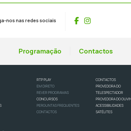
Facebook
Instagram
ga-nos nas redes sociais
Programação
Contactos
RTP PLAY
CONTACTOS
EM DIRETO
PROVEDORA DO
REVER PROGRAMAS
TELESPECTADOR
CONCURSOS
PROVEDORA DO OUVI
S
PERGUNTAS FREQUENTES
ACESSIBILIDADES
CONTACTOS
SATÉLITES