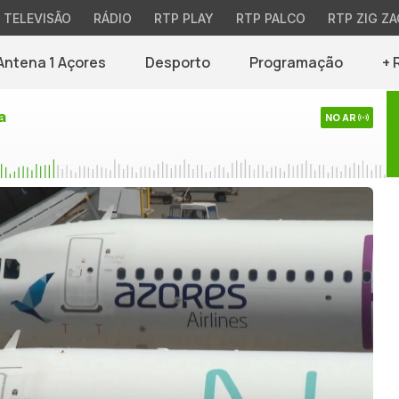
TELEVISÃO
RÁDIO
RTP PLAY
RTP PALCO
RTP ZIG ZA
Antena 1 Açores
Desporto
Programação
+ 
a
NO AR