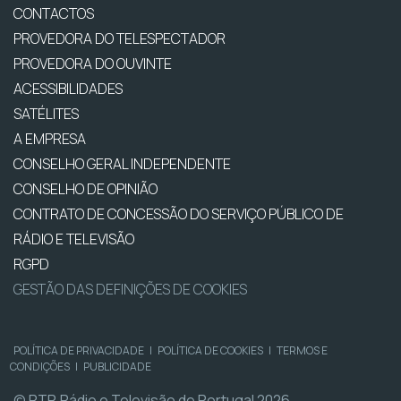
CONTACTOS
PROVEDORA DO TELESPECTADOR
PROVEDORA DO OUVINTE
ACESSIBILIDADES
SATÉLITES
A EMPRESA
CONSELHO GERAL INDEPENDENTE
CONSELHO DE OPINIÃO
CONTRATO DE CONCESSÃO DO SERVIÇO PÚBLICO DE
RÁDIO E TELEVISÃO
RGPD
GESTÃO DAS DEFINIÇÕES DE COOKIES
POLÍTICA DE PRIVACIDADE
|
POLÍTICA DE COOKIES
|
TERMOS E
CONDIÇÕES
|
PUBLICIDADE
© RTP, Rádio e Televisão de Portugal 2026