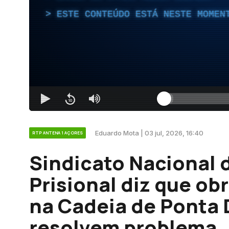
ESTE CONTEÚDO ESTÁ NESTE MOMEN
Eduardo Mota | 03 jul, 2026, 16:40
RTP ANTENA 1 AÇORES
Sindicato Nacional 
Prisional diz que ob
na Cadeia de Ponta
resolvem problema