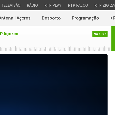
TELEVISÃO
RÁDIO
RTP PLAY
RTP PALCO
RTP ZIG ZA
Antena 1 Açores
Desporto
Programação
+ 
TP Açores
NO AR