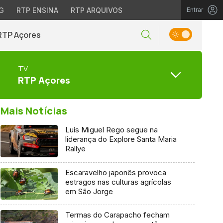
G
RTP ENSINA
RTP ARQUIVOS
Entrar
RTP Açores
TV
RTP Açores
Mais Notícias
Luís Miguel Rego segue na
liderança do Explore Santa Maria
Rallye
Escaravelho japonês provoca
estragos nas culturas agrícolas
em São Jorge
Termas do Carapacho fecham