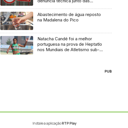
denúncia técnica junto das
entidades europeias
Abastecimento de água reposto
na Madalena do Pico
Natacha Candé foi a melhor
portuguesa na prova de Heptatlo
nos Mundiais de Atletismo sub-
20
PUB
Instale a aplicação
RTP Play