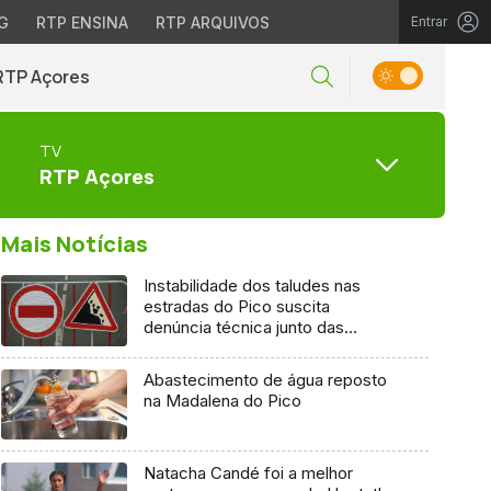
G
RTP ENSINA
RTP ARQUIVOS
Entrar
RTP Açores
TV
RTP Açores
Mais Notícias
Instabilidade dos taludes nas
estradas do Pico suscita
denúncia técnica junto das
entidades europeias
Abastecimento de água reposto
na Madalena do Pico
Natacha Candé foi a melhor