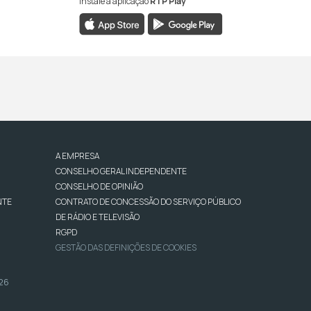
Instale a aplicação
RTP Play
A EMPRESA
CONSELHO GERAL INDEPENDENTE
CONSELHO DE OPINIÃO
NTE
CONTRATO DE CONCESSÃO DO SERVIÇO PÚBLICO
DE RÁDIO E TELEVISÃO
RGPD
GESTÃO DAS DEFINIÇÕES DE COOKIES
026