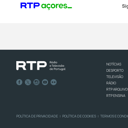
Si
NOTÍCIAS
DESPORTO
TELEVISÃO
RÁDIO
RTP ARQUIVO
RTP ENSINA
POLÍTICA DE PRIVACIDADE
POLÍTICA DE COOKIES
TERMOS E COND
|
|