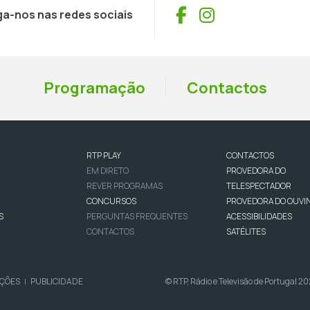
Facebook
Instagram
ga-nos nas redes sociais
Programação
Contactos
RTP PLAY
CONTACTOS
EM DIRETO
PROVEDORA DO
REVER PROGRAMAS
TELESPECTADOR
CONCURSOS
PROVEDORA DO OUVI
S
PERGUNTAS FREQUENTES
ACESSIBILIDADES
CONTACTOS
SATÉLITES
IÇÕES
PUBLICIDADE
© RTP, Rádio e Televisão de Portugal 2
|