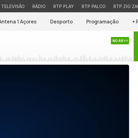
TELEVISÃO
RÁDIO
RTP PLAY
RTP PALCO
RTP ZIG ZA
Antena 1 Açores
Desporto
Programação
+ 
NO AR