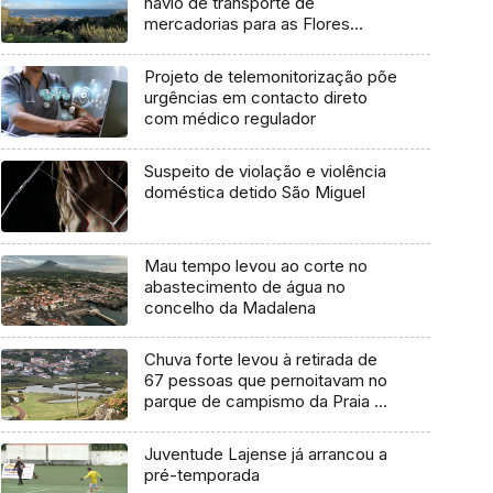
navio de transporte de
mercadorias para as Flores
marcada para dia 11 de agosto
Projeto de telemonitorização põe
urgências em contacto direto
com médico regulador
Suspeito de violação e violência
doméstica detido São Miguel
Mau tempo levou ao corte no
abastecimento de água no
concelho da Madalena
Chuva forte levou à retirada de
67 pessoas que pernoitavam no
parque de campismo da Praia da
Vitória
Juventude Lajense já arrancou a
pré-temporada