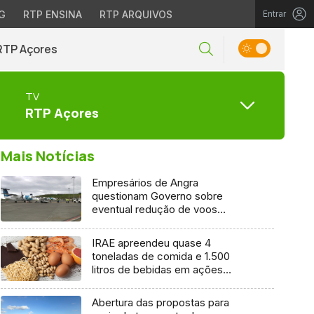
G
RTP ENSINA
RTP ARQUIVOS
Entrar
RTP Açores
TV
RTP Açores
Mais Notícias
Empresários de Angra
questionam Governo sobre
eventual redução de voos
interilhas até 2031
IRAE apreendeu quase 4
toneladas de comida e 1.500
litros de bebidas em ações
inspetivas em 2025
Abertura das propostas para