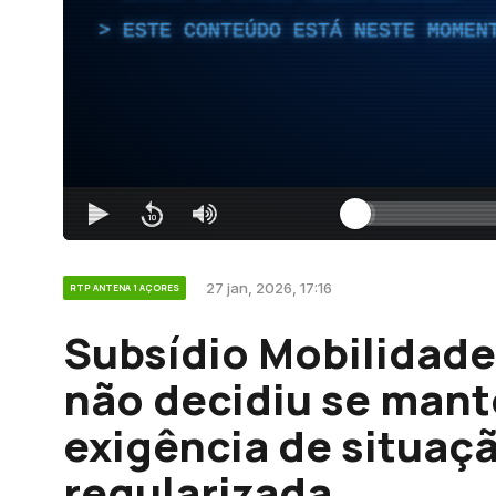
ESTE CONTEÚDO ESTÁ NESTE MOMEN
27 jan, 2026, 17:16
RTP ANTENA 1 AÇORES
Subsídio Mobilidade
não decidiu se mant
exigência de situaç
regularizada