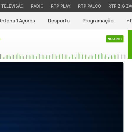
TELEVISÃO
RÁDIO
RTP PLAY
RTP PALCO
RTP ZIG ZA
Antena 1 Açores
Desporto
Programação
+ 
o
NO AR