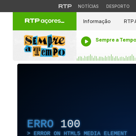
NOTÍCIAS
DESPORTO
Informação
RTP 
Sempre a Temp
ERRO
100
ERROR ON HTML5 MEDIA ELEMENT