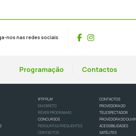
Facebook
Instagram
ga-nos nas redes sociais
Programação
Contactos
RTP PLAY
CONTACTOS
EM DIRETO
PROVEDORA DO
REVER PROGRAMAS
TELESPECTADOR
CONCURSOS
PROVEDORA DO OUVI
S
PERGUNTAS FREQUENTES
ACESSIBILIDADES
CONTACTOS
SATÉLITES