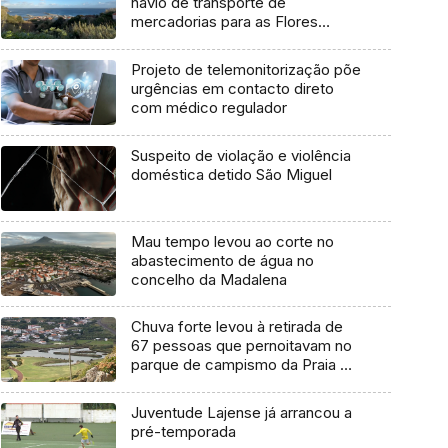
navio de transporte de
mercadorias para as Flores
marcada para dia 11 de agosto
Projeto de telemonitorização põe
urgências em contacto direto
com médico regulador
Suspeito de violação e violência
doméstica detido São Miguel
Mau tempo levou ao corte no
abastecimento de água no
concelho da Madalena
Chuva forte levou à retirada de
67 pessoas que pernoitavam no
parque de campismo da Praia da
Vitória
Juventude Lajense já arrancou a
pré-temporada