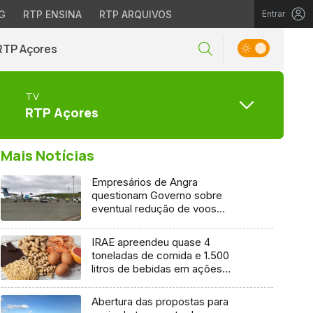
G
RTP ENSINA
RTP ARQUIVOS
Entrar
RTP Açores
TV
RTP Açores
Mais Notícias
Empresários de Angra
questionam Governo sobre
eventual redução de voos
interilhas até 2031
IRAE apreendeu quase 4
toneladas de comida e 1.500
litros de bebidas em ações
inspetivas em 2025
Abertura das propostas para