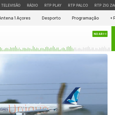
TELEVISÃO
RÁDIO
RTP PLAY
RTP PALCO
RTP ZIG ZA
Antena 1 Açores
Desporto
Programação
+ 
NO AR