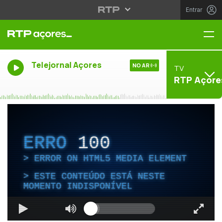
Entrar
Me
Telejornal Açores
NO AR
TV
RTP Açore
ERRO
100
ERROR ON HTML5 MEDIA ELEMENT
ESTE CONTEÚDO ESTÁ NESTE
MOMENTO INDISPONÍVEL