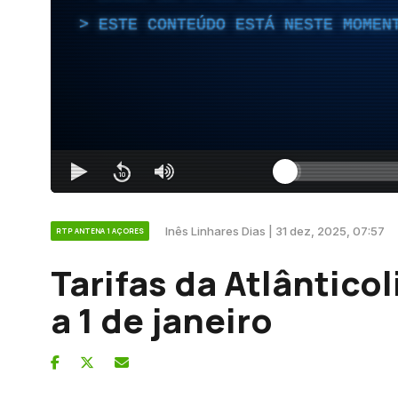
ESTE CONTEÚDO ESTÁ NESTE MOMEN
Inês Linhares Dias | 31 dez, 2025, 07:57
RTP ANTENA 1 AÇORES
Tarifas da Atlântic
a 1 de janeiro