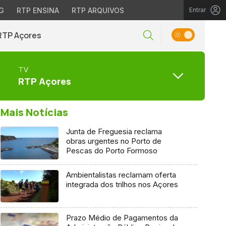
G
RTP ENSINA
RTP ARQUIVOS
Entrar
RTP Açores
TV
RTP Açores
Mais Notícias
Junta de Freguesia reclama
obras urgentes no Porto de
Pescas do Porto Formoso
Ambientalistas reclamam oferta
integrada dos trilhos nos Açores
Prazo Médio de Pagamentos da