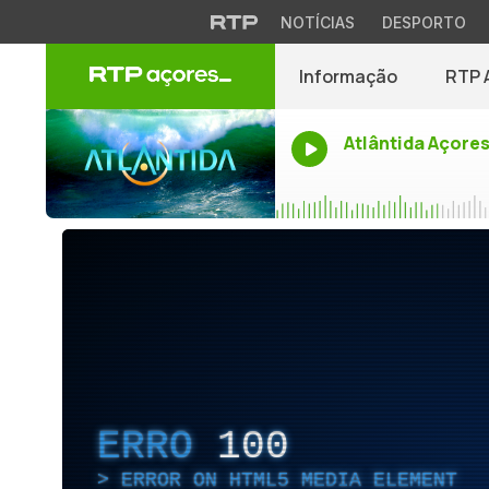
NOTÍCIAS
DESPORTO
Informação
RTP 
Atlântida Açore
ERRO
100
ERROR ON HTML5 MEDIA ELEMENT