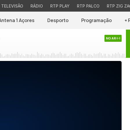
TELEVISÃO
RÁDIO
RTP PLAY
RTP PALCO
RTP ZIG ZA
Antena 1 Açores
Desporto
Programação
+ 
s
NO AR